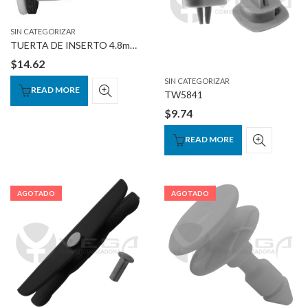
SIN CATEGORIZAR
TUERTA DE INSERTO 4.8mmInto 10mmHS 16mmh24mmS
$
14.62
SIN CATEGORIZAR
READ MORE
TW5841
$
9.74
READ MORE
AGOTADO
AGOTADO