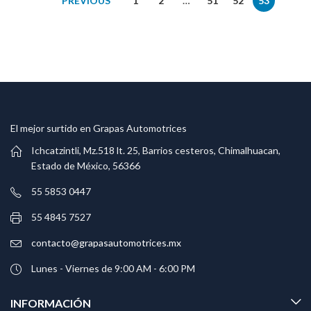
PREVIOUS
1
2
…
51
52
53
El mejor surtido en Grapas Automotrices
Ichcatzintli, Mz.518 lt. 25, Barrios cesteros, Chimalhuacan,
Estado de México, 56366
55 5853 0447
55 4845 7527
contacto@grapasautomotrices.mx
Lunes - Viernes de 9:00 AM - 6:00 PM
INFORMACIÓN