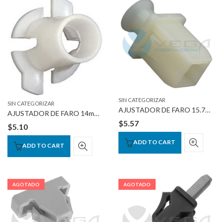
SIN CATEGORIZAR
SIN CATEGORIZAR
AJUSTADOR DE FARO 15.7mmSL14mmHD10.7mmInto
AJUSTADOR DE FARO 14mmX18.5mmHS 15MMov 10mmInto
$
5.57
$
5.10
ADD TO CART
ADD TO CART
AGOTADO
AGOTADO