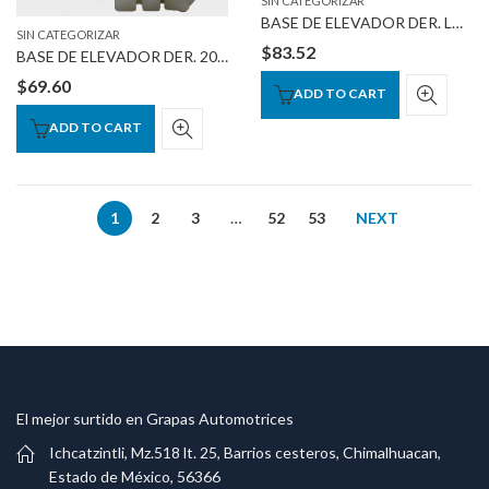
SIN CATEGORIZAR
BASE DE ELEVADOR DER. LAND ROVER V.W.
SIN CATEGORIZAR
$
83.52
BASE DE ELEVADOR DER. 2005-2011
$
69.60
ADD TO CART
ADD TO CART
1
2
3
…
52
53
NEXT
El mejor surtido en Grapas Automotrices
Ichcatzintli, Mz.518 lt. 25, Barrios cesteros, Chimalhuacan,
Estado de México, 56366